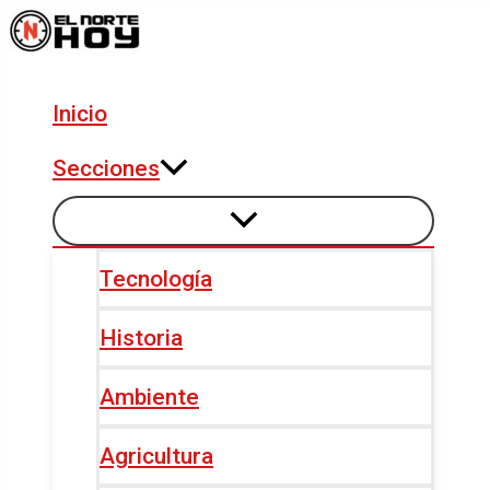
Alternar
Alternar
Ir
Navegación
menú
menú
al
de
contenido
entradas
Inicio
Secciones
Tecnología
Historia
Ambiente
Agricultura