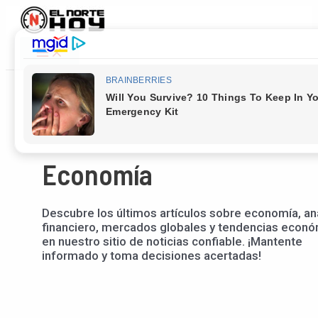
Main
Ir
Paginación
Menu
al
de
contenido
entradas
Economía
Descubre los últimos artículos sobre economía, aná
financiero, mercados globales y tendencias econ
en nuestro sitio de noticias confiable. ¡Mantente
informado y toma decisiones acertadas!