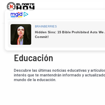
Main
Ir
Paginación
Menu
al
de
contenido
entradas
Educación
Descubre las últimas noticias educativas y artículo
interés que te mantendrán informado y actualizado
mundo de la educación.