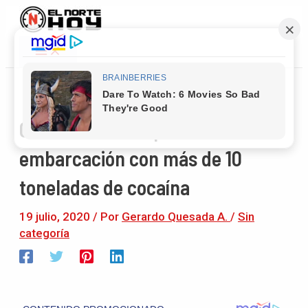
Main
Ir
Navegación
Menu
al
de
contenido
entradas
Guardacostas capturan
embarcación con más de 10
toneladas de cocaína
19 julio, 2020
/ Por
Gerardo Quesada A.
/
Sin
categoría