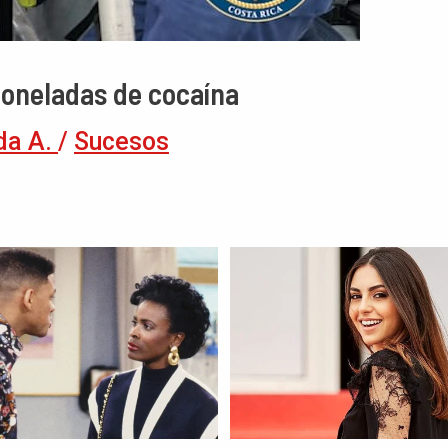
toneladas de cocaína
da A.
/
Sucesos