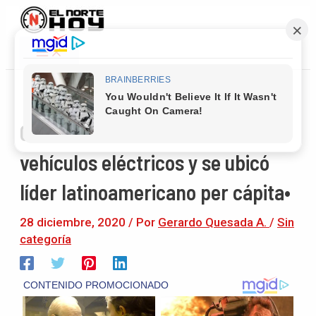
Main
Ir
Navegación
Menu
al
de
contenido
entradas
Costa Rica alcanzó 3106
vehículos eléctricos y se ubicó
líder latinoamericano per cápita•
28 diciembre, 2020
/ Por
Gerardo Quesada A.
/
Sin
categoría