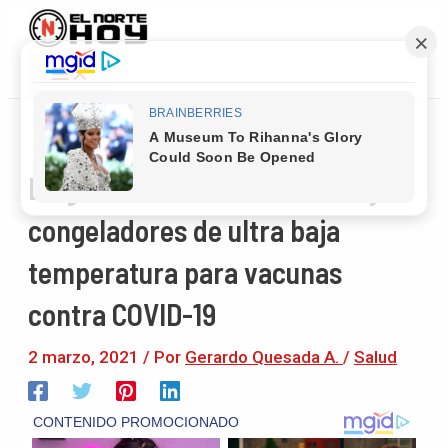
Main
Ir
Navegación
Menu
al
de
contenido
entradas
Llegan cerca de 110 mil dosis y 14
congeladores de ultra baja
temperatura para vacunas
contra COVID-19
2 marzo, 2021
/ Por
Gerardo Quesada A.
/
Salud