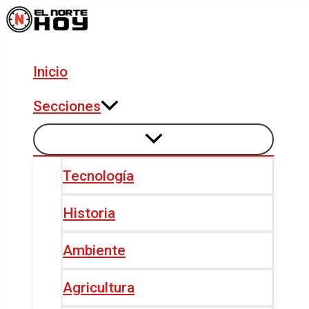
Alternar
Alternar
Ir
Navegación
menú
menú
al
de
contenido
entradas
Inicio
Secciones
Tecnología
Historia
Ambiente
Agricultura