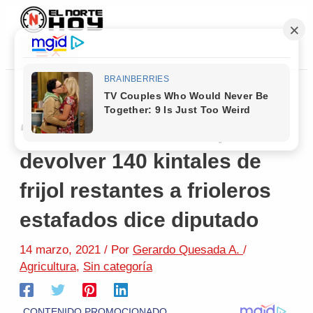
Main
Ir
Navegación
Menu
al
de
contenido
entradas
“El Armenio” tiene que
devolver 140 kintales de
frijol restantes a frioleros
estafados dice diputado
14 marzo, 2021
/ Por
Gerardo Quesada A.
/
Agricultura
,
Sin categoría