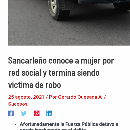
Sancarleño conoce a mujer por
red social y termina siendo
víctima de robo
25 agosto, 2021
/ Por
Gerardo Quesada A.
/
Sucesos
Afortunadamente la Fuerza Pública detuvo a