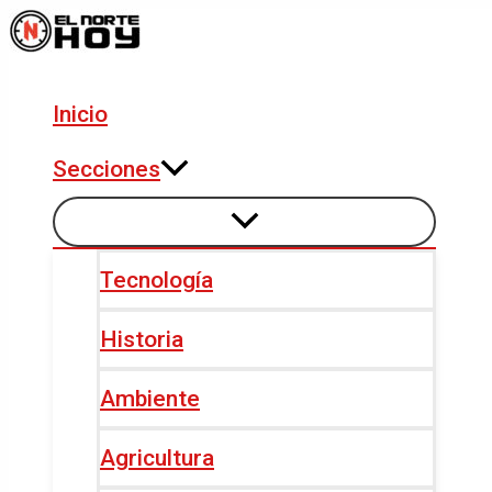
Alternar
Alternar
Ir
Navegación
menú
menú
al
de
contenido
entradas
Inicio
Secciones
Tecnología
Historia
Ambiente
Agricultura