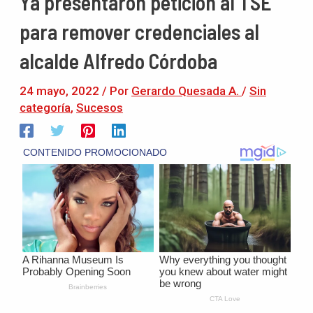
Ya presentaron petición al TSE
para remover credenciales al
alcalde Alfredo Córdoba
24 mayo, 2022
/ Por
Gerardo Quesada A.
/
Sin
categoría
,
Sucesos