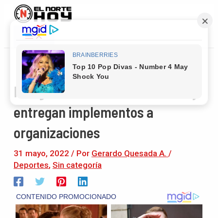
Main
Ir
Navegación
Menu
al
de
contenido
entradas
Inauguran cancha en los Chiles y
entregan implementos a
organizaciones
31 mayo, 2022
/ Por
Gerardo Quesada A.
/
Deportes
,
Sin categoría