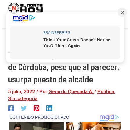
Main
Ir
Navegación
Menu
al
de
contenido
entradas
TSE le da largas a inhabilitación
de Córdoba, pese que al parecer,
usurpa puesto de alcalde
5 julio, 2022
/ Por
Gerardo Quesada A.
/
Política
,
Sin categoría