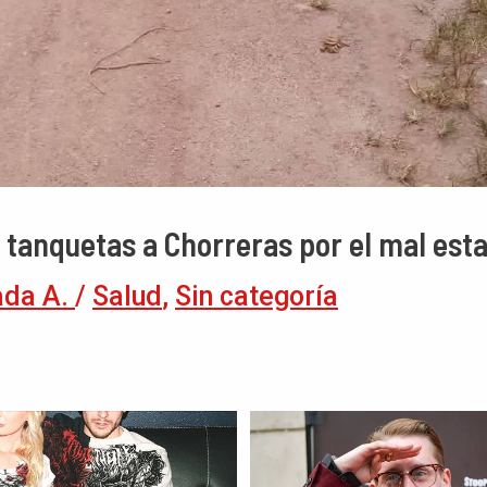
n tanquetas a Chorreras por el mal es
ada A.
/
Salud
,
Sin categoría