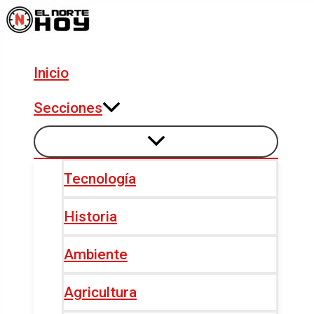
Alternar
Alternar
Ir
Navegación
menú
menú
al
de
contenido
entradas
Inicio
Secciones
Tecnología
Historia
Ambiente
Agricultura