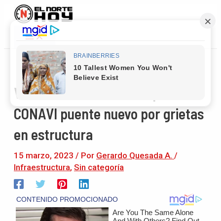
Main
Ir
Navegación
Menu
al
de
contenido
entradas
Vecinos de Medio Queso piden al
CONAVI puente nuevo por grietas
en estructura
15 marzo, 2023
/ Por
Gerardo Quesada A.
/
Infraestructura
,
Sin categoría