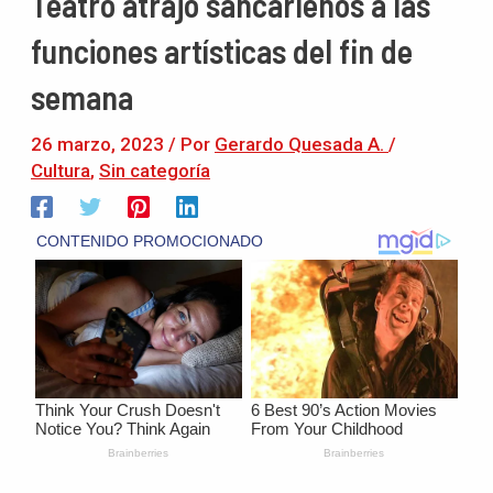
Teatro atrajo sancarleños a las
funciones artísticas del fin de
semana
26 marzo, 2023
/ Por
Gerardo Quesada A.
/
Cultura
,
Sin categoría