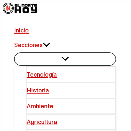
Alternar
Alternar
Ir
Navegación
menú
menú
al
de
contenido
entradas
Inicio
Secciones
Tecnología
Historia
Ambiente
Agricultura