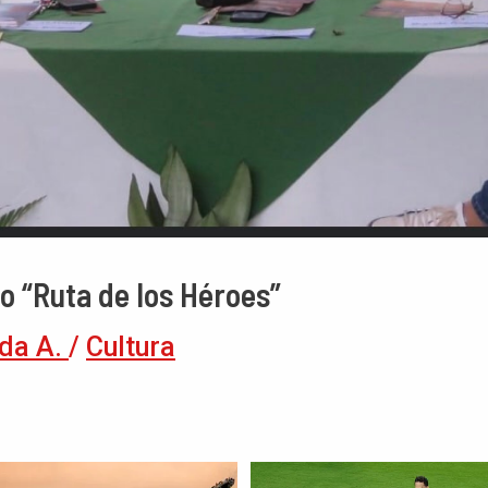
 “Ruta de los Héroes”
da A.
/
Cultura