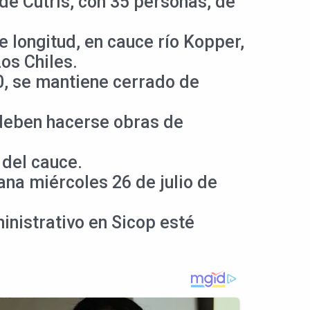
de Cutris, con 35 personas, de
 longitud, en cauce río Kopper,
Los Chiles.
40, se mantiene cerrado de
 deben hacerse obras de
 del cauce.
na miércoles 26 de julio de
inistrativo en Sicop esté