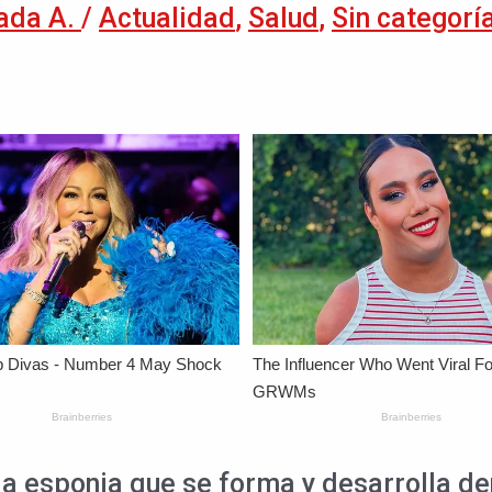
ada A.
/
Actualidad
,
Salud
,
Sin categorí
 esponja que se forma y desarrolla den