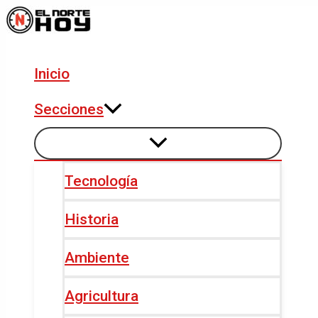
Alternar
Alternar
Ir
Navegación
menú
menú
al
de
contenido
entradas
Inicio
Secciones
Tecnología
Historia
Ambiente
Agricultura