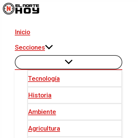
Alternar
Alternar
Ir
Navegación
menú
menú
al
de
contenido
entradas
Inicio
Secciones
Tecnología
Historia
Ambiente
Agricultura