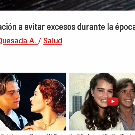
ación a evitar excesos durante la época
Quesada A.
/
Salud