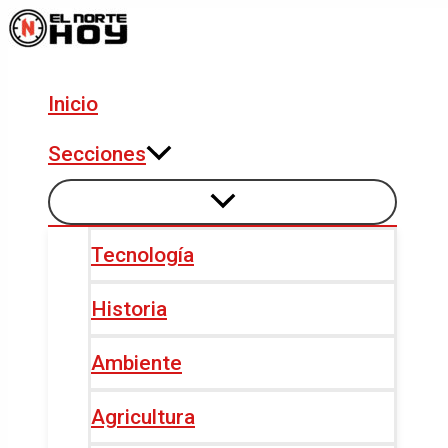
Alternar
Alternar
Ir
Navegación
menú
menú
al
de
contenido
entradas
Inicio
Secciones
Tecnología
Historia
Ambiente
Agricultura