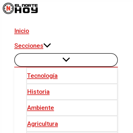
Alternar
Alternar
Ir
Navegación
menú
menú
al
de
contenido
entradas
Inicio
Secciones
Tecnología
Historia
Ambiente
Agricultura