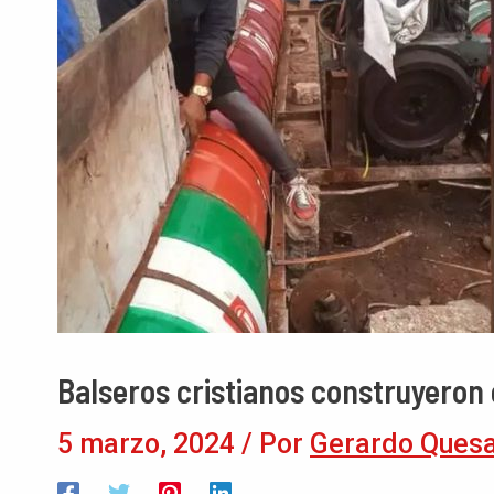
Balseros cristianos construyero
5 marzo, 2024
/ Por
Gerardo Ques