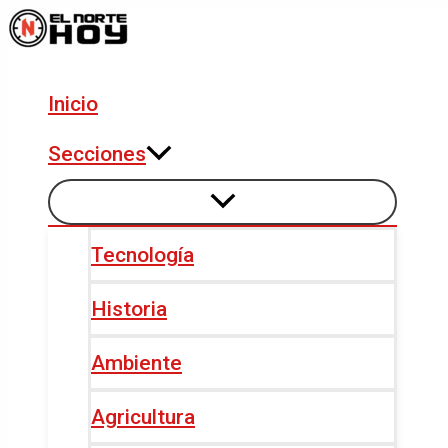
Alternar
Alternar
Ir
Navegación
menú
menú
al
de
contenido
entradas
Inicio
Secciones
Tecnología
Historia
Ambiente
Agricultura