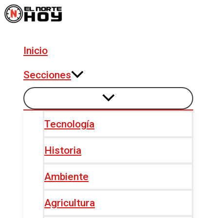
Alternar
Alternar
Ir
Navegación
menú
menú
al
de
contenido
entradas
Inicio
Secciones
Tecnología
Historia
Ambiente
Agricultura