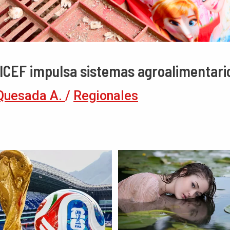
ICEF impulsa sistemas agroalimentari
Quesada A.
/
Regionales