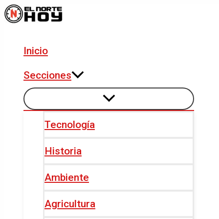
Alternar
Alternar
Ir
Navegación
menú
menú
al
de
contenido
entradas
Inicio
Secciones
Tecnología
Historia
Ambiente
Agricultura