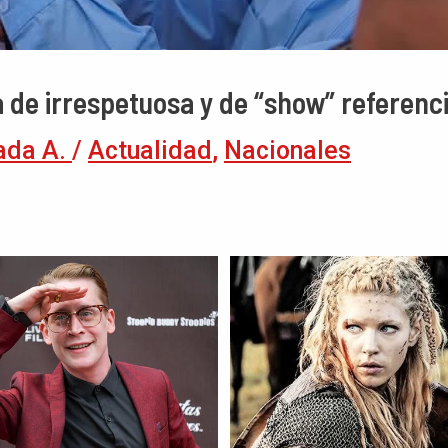
 de irrespetuosa y de “show” referenc
ada A.
/
Actualidad
,
Nacionales