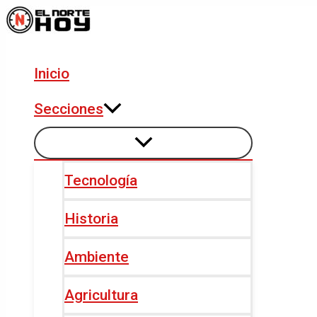
Alternar
Alternar
Ir
Navegación
menú
menú
al
de
contenido
entradas
Inicio
Secciones
Tecnología
Historia
Ambiente
Agricultura