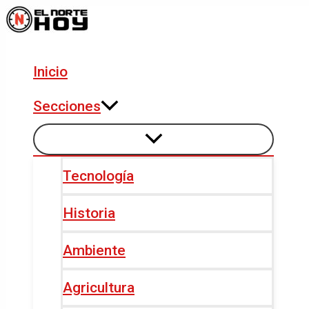
Alternar
Alternar
Ir
Navegación
menú
menú
al
de
contenido
entradas
Inicio
Secciones
Tecnología
Historia
Ambiente
Agricultura