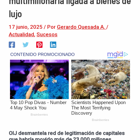
multimillonaria ligada a bienes de
lujo
17 junio, 2025
/ Por
Gerardo Quesada A.
/
Actualidad
,
Sucesos
OIJ desmantela red de legitimación de capitales
que habría movido más de ?3.000 millones