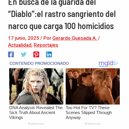
En busca de la guarida del
“Diablo”:el rastro sangriento del
narco que carga 100 homicidios
17 junio, 2025
/ Por
Gerardo Quesada A.
/
Actualidad
,
Reportajes