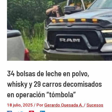
34 bolsas de leche en polvo,
whisky y 29 carros decomisados
en operación “tómbola”
18 julio, 2025
/ Por
Gerardo Quesada A.
/
Sucesos