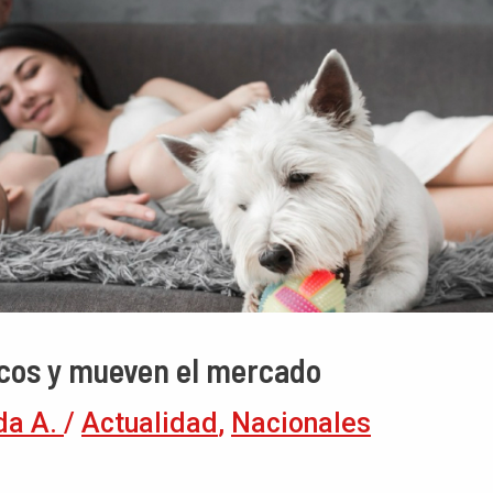
icos y mueven el mercado
da A.
/
Actualidad
,
Nacionales