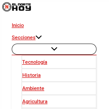
Alternar
Alternar
Ir
Navegación
menú
menú
al
de
contenido
entradas
Inicio
Secciones
Tecnología
Historia
Ambiente
Agricultura