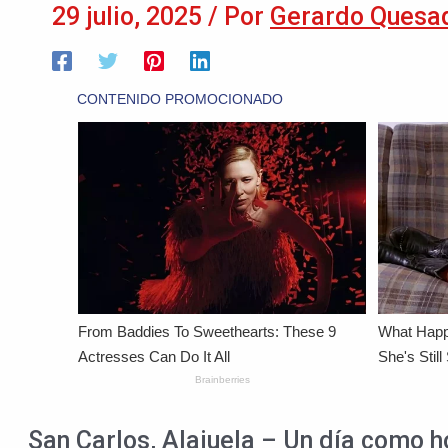
29 julio, 2025
/ Por
Gerardo Quesa
San Carlos, Alajuela – Un día como ho