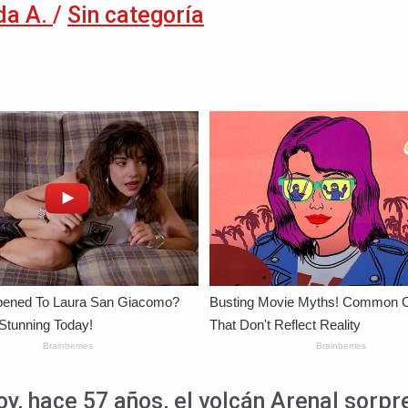
da A.
/
Sin categoría
y, hace 57 años, el volcán Arenal sorpr