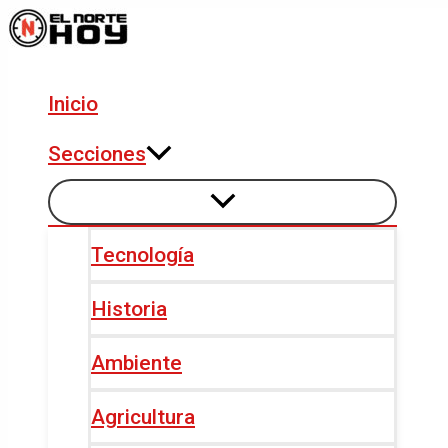
Alternar
Alternar
Ir
Navegación
menú
menú
al
de
contenido
entradas
Inicio
Secciones
Tecnología
Historia
Ambiente
Agricultura