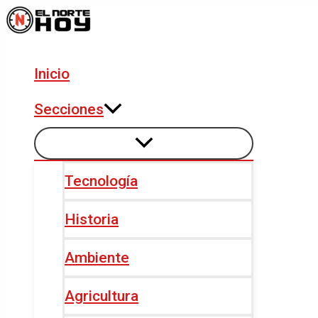
Alternar
Alternar
Ir
Navegación
menú
menú
al
de
contenido
entradas
Inicio
Secciones
Tecnología
Historia
Ambiente
Agricultura