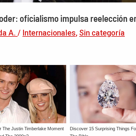
oder: oficialismo impulsa reelección e
da A.
/
Internacionales
,
Sin categoría