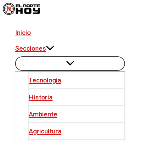
Alternar
Alternar
Ir
Navegación
menú
menú
al
de
contenido
entradas
Inicio
Secciones
Tecnología
Historia
Ambiente
Agricultura