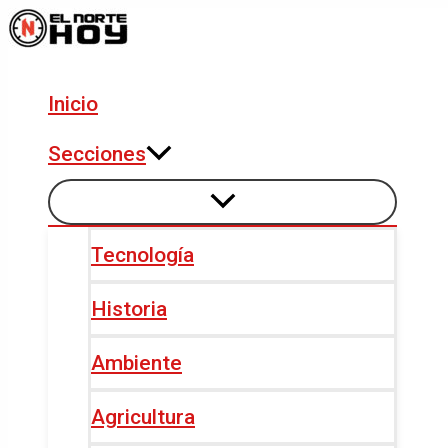
Alternar
Alternar
Ir
Navegación
menú
menú
al
de
contenido
entradas
Inicio
Secciones
Tecnología
Historia
Ambiente
Agricultura