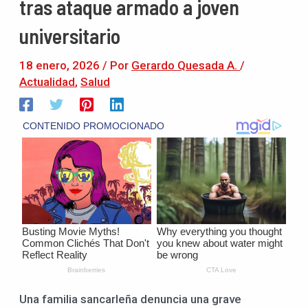
tras ataque armado a joven
universitario
18 enero, 2026
/ Por
Gerardo Quesada A.
/
Actualidad
,
Salud
Una familia sancarleña denuncia una grave