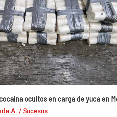
cocaína ocultos en carga de yuca en M
ada A.
/
Sucesos