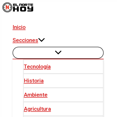
Alternar
Alternar
Ir
Navegación
menú
menú
al
de
contenido
entradas
Inicio
Secciones
Tecnología
Historia
Ambiente
Agricultura