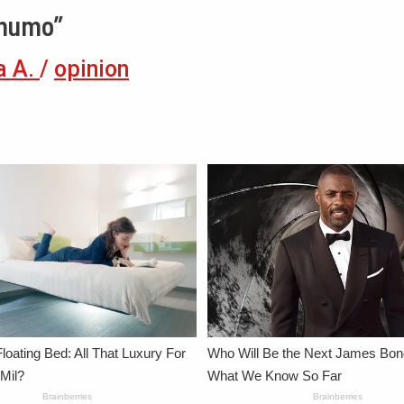
 humo”
a A.
/
opinion