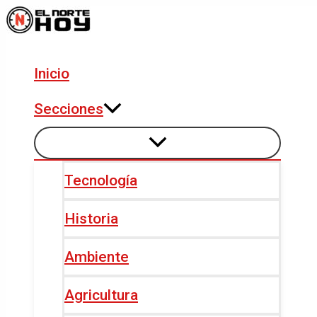
Alternar
Alternar
Ir
Navegación
menú
menú
al
de
contenido
entradas
Inicio
Secciones
Tecnología
Historia
Ambiente
Agricultura