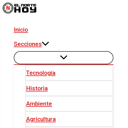
Alternar
Alternar
Ir
Paginación
menú
menú
al
de
contenido
entradas
Inicio
Secciones
Tecnología
Historia
Ambiente
Agricultura