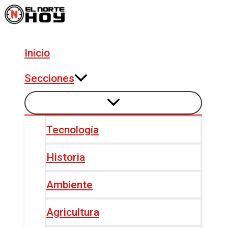
Alternar
Alternar
Ir
Navegación
menú
menú
al
de
contenido
entradas
Inicio
Secciones
Tecnología
Historia
Ambiente
Agricultura