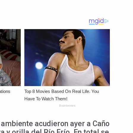
o ambiente acudieron ayer a Caño
y orilla del Río Frío. En total se