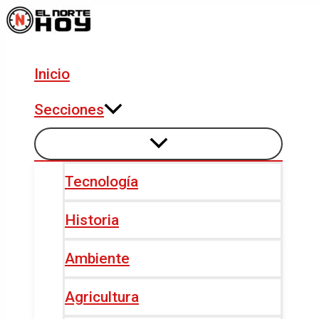
Alternar
Alternar
Ir
Navegación
menú
menú
al
de
contenido
entradas
Inicio
Secciones
Tecnología
Historia
Ambiente
Agricultura