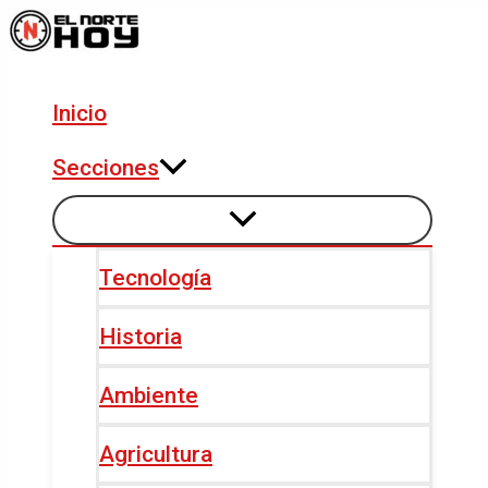
Alternar
Alternar
Ir
Navegación
menú
menú
al
de
contenido
entradas
Inicio
Secciones
Tecnología
Historia
Ambiente
Agricultura