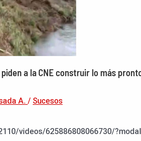
piden a la CNE construir lo más pronto
sada A.
/
Sucesos
a2110/videos/625886808066730/?moda