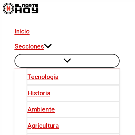
Alternar
Alternar
Ir
Navegación
menú
menú
al
de
contenido
entradas
Inicio
Secciones
Tecnología
Historia
Ambiente
Agricultura