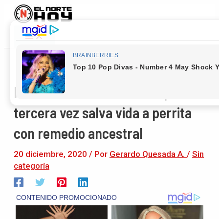
Main
Ir
Navegación
Menu
al
de
contenido
entradas
Policía Maleku de Guatuso por
tercera vez salva vida a perrita
con remedio ancestral
20 diciembre, 2020
/ Por
Gerardo Quesada A.
/
Sin
categoría