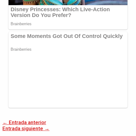
←
Entrada anterior
Entrada siguiente
→